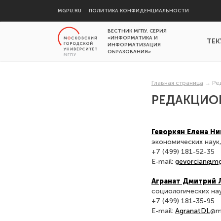
MGPU.RU
ПОЛИТИКА КОНФИДЕНЦИАЛЬНОСТИ
ВЕСТНИК МГПУ. СЕРИЯ
«ИНФОРМАТИКА И
ТЕК
ИНФОРМАТИЗАЦИЯ
ОБРАЗОВАНИЯ»
Главная страница
→
Ре
РЕДАКЦИО
Геворкян Елена Н
экономических наук
+7 (499) 181-52-35
E-mail:
gevorcian@mg
Агранат Дмитрий 
социологических нау
+7 (499) 181-35-95
E-mail:
AgranatDL
@m