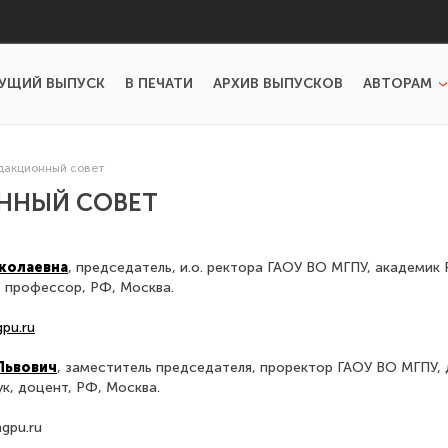
УЩИЙ ВЫПУСК
В ПЕЧАТИ
АРХИВ ВЫПУСКОВ
АВТОРАМ
дакционный совет
ННЫЙ СОВЕТ
иколаевна
, председатель, и.о. ректора ГАОУ ВО МГПУ, академик
, профессор, РФ, Москва.
pu.ru
Львович
, заместитель председателя, проректор ГАОУ ВО МГПУ,
к, доцент, РФ, Москва.
gpu.ru